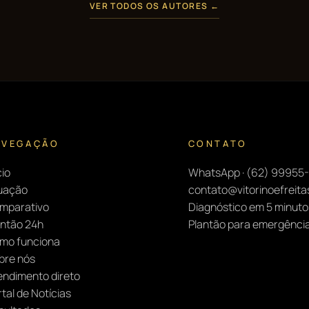
VER TODOS OS AUTORES ←
AVEGAÇÃO
CONTATO
cio
WhatsApp · (62) 99955
uação
contato@vitorinoefreit
mparativo
Diagnóstico em 5 minuto
antão 24h
Plantão para emergênci
mo funciona
bre nós
endimento direto
tal de Notícias