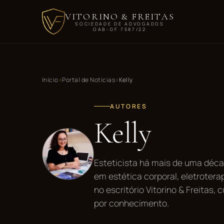
VITORINO & FREITAS
SOCIEDADE DE ADVOGADOS
OAB-DF 7587/22
Início
Portal de Notícias
Kelly
AUTORES
Kelly
Esteticista há mais de uma déca
em estética corporal, eletrotera
no escritório Vitorino & Freitas
por conhecimento.