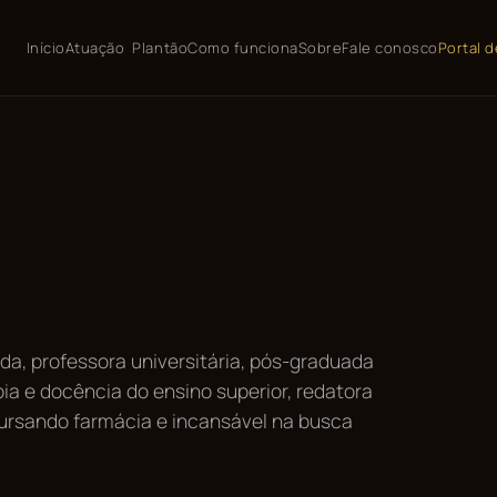
Início
Atuação
Plantão
Como funciona
Sobre
Fale conosco
Portal d
da, professora universitária, pós-graduada
pia e docência do ensino superior, redatora
, cursando farmácia e incansável na busca