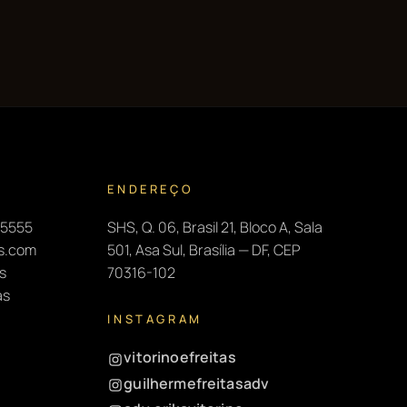
ENDEREÇO
-5555
SHS, Q. 06, Brasil 21, Bloco A, Sala
as.com
501, Asa Sul, Brasília — DF, CEP
s
70316-102
as
INSTAGRAM
vitorinoefreitas
guilhermefreitasadv