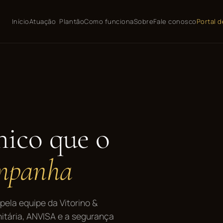
Início
Atuação
Plantão
Como funciona
Sobre
Fale conosco
Portal d
nico que o
ompanha
 pela equipe da Vitorino &
nitária, ANVISA e a segurança