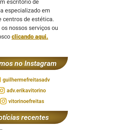
 escritório de
a especializado em
e centros de estética.
os nossos serviços ou
osco
clicando aqui.
mos no Instagram
guilhermefreitasadv
adv.erikavitorino
vitorinoefreitas
otícias recentes