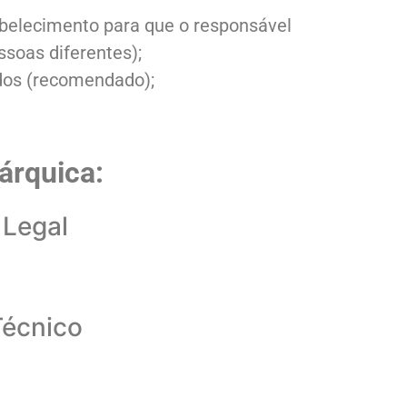
belecimento para que o responsável
soas diferentes);
dos (recomendado);
rárquica:
 Legal
Técnico