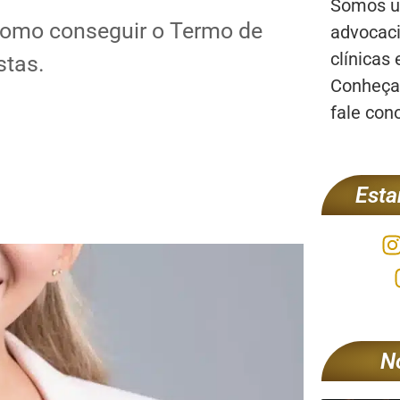
Somos um
como conseguir o Termo de
advocaci
clínicas 
stas.
Conheça 
fale con
Esta
N